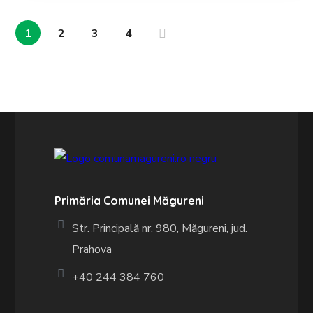
1
2
3
4
Primăria Comunei Măgureni
Str. Principală nr. 980, Măgureni, jud.
Prahova
+40 244 384 760