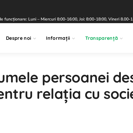
 funcționare: Luni – Miercuri 8:00-16:00, Joi: 8:00-18:00, Vineri 8.00-
Despre noi
Informații
Transparență
numele persoanei d
ntru relația cu soci